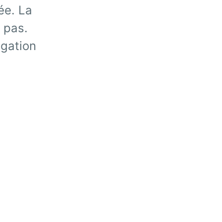
ée. La
 pas.
igation