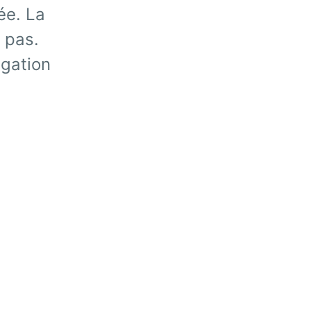
ée. La
 pas.
igation