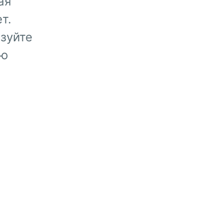
ая
т.
зуйте
ую