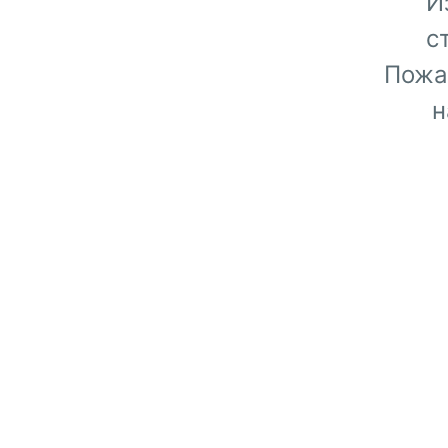
И
с
Пожа
н