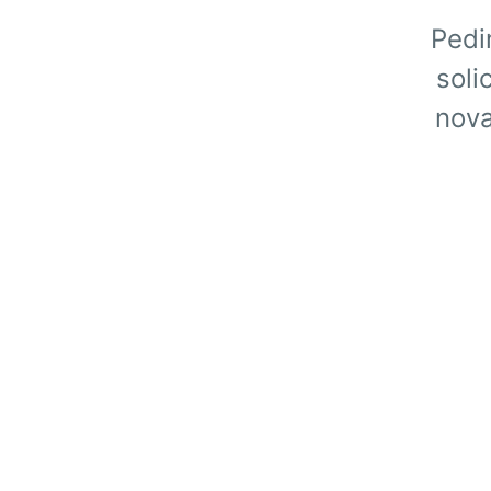
Pedi
soli
nova