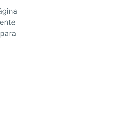
ágina
Tente
 para