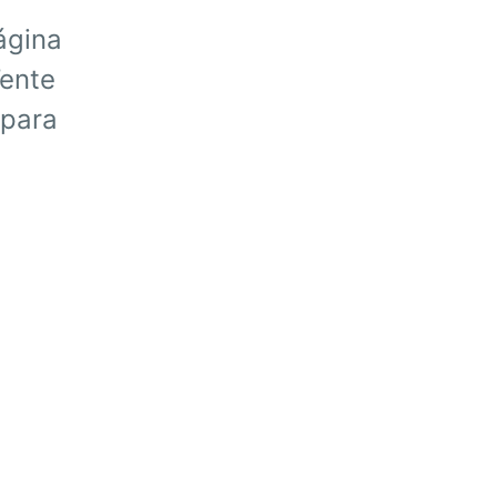
ágina
Tente
 para