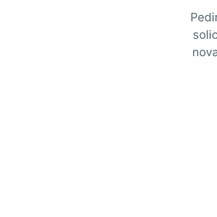
Pedi
soli
nova