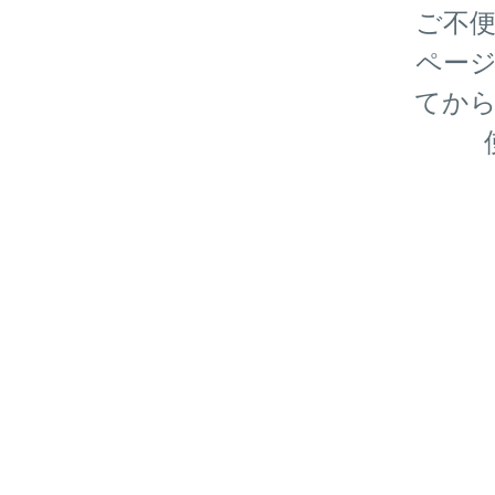
ご不
ペー
てか