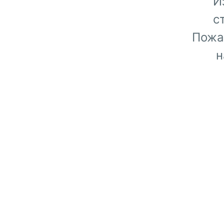
И
с
Пожа
н