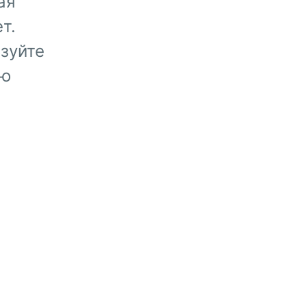
ая
т.
зуйте
ую